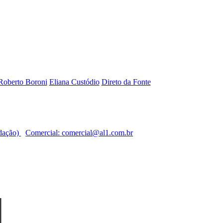
Roberto Boroni
Eliana Custódio
Direto da Fonte
dação)
-
Comercial:
comercial@al1.com.br