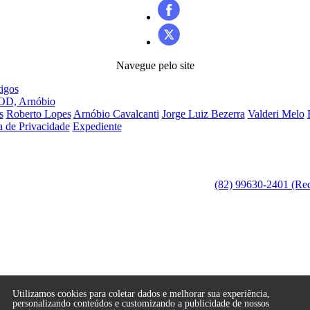
Navegue pelo site
igos
OD, Arnóbio
s
Roberto Lopes
Arnóbio Cavalcanti
Jorge Luiz Bezerra
Valderi Melo
ca de Privacidade
Expediente
(82) 99630-2401 (Re
OS LTDA
Utilizamos cookies para coletar dados e melhorar sua experiência,
personalizando conteúdos e customizando a publicidade de nossos