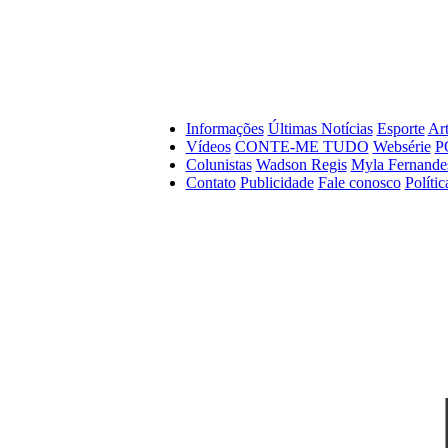
Informações
Últimas Notícias
Esporte
Art
Vídeos
CONTE-ME TUDO
Websérie
P
Colunistas
Wadson Regis
Myla Fernande
Contato
Publicidade
Fale conosco
Políti
WRV PESQUISAS, COMUNICAÇÃO E SERVIC
CNPJ:
21.819.440/0001-45
E-mail:
redacao@al1.com.br
Telefone:
(82) 99630-2401
Responsável técnico:
Monique Thamar Lima Barbosa