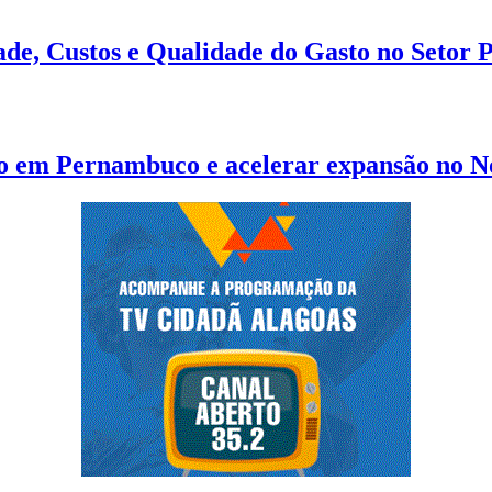
ade, Custos e Qualidade do Gasto no Setor 
ão em Pernambuco e acelerar expansão no N