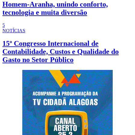
Homem-Aranha, unindo conforto,
tecnologia e muita diversão
5
NOTÍCIAS
15º Congresso Internacional de
Contabilidade, Custos e Qualidade do
Gasto no Setor Público