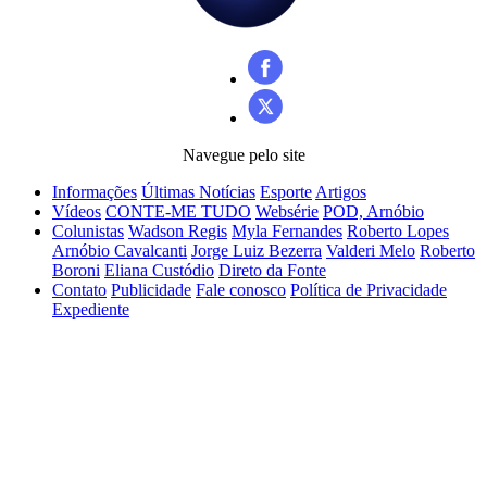
Navegue pelo site
Informações
Últimas Notícias
Esporte
Artigos
Vídeos
CONTE-ME TUDO
Websérie
POD, Arnóbio
Colunistas
Wadson Regis
Myla Fernandes
Roberto Lopes
Arnóbio Cavalcanti
Jorge Luiz Bezerra
Valderi Melo
Roberto
Boroni
Eliana Custódio
Direto da Fonte
Contato
Publicidade
Fale conosco
Política de Privacidade
Expediente
WRV PESQUISAS, COMUNICAÇÃO E SERVICOS LTDA
CNPJ:
21.819.440/0001-45