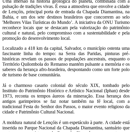
Uma imersão na história geológica do planeta, combinada com a
pulsação de tradições vivas. É essa a atmosfera que envolve a cidade
de Lençóis, principal porta de entrada da Chapada Diamantina, na
Bahia, e um dos sete destinos brasileiros que concorrem ao selo
'Melhores Vilas Turísticas do Mundo’. A iniciativa da ONU Turismo
reconhece locais que se destacam pela valorização do patrimônio
cultural e natural, pelo compromisso com a sustentabilidade e pela
promoção do desenvolvimento local.
Localizado a 418 km da capital, Salvador, o município ostenta uma
fascinante linha do tempo: na Serra das Paridas, pinturas pré-
históricas revelam os passos de populações ancestrais, enquanto o
Território Quilombola do Remanso mantém pulsante a memória e os
saberes da herança afro-brasileira, despontando como um forte polo
de turismo de base comunitária.
Já o charmoso casario colonial do século XIX, tombado pelo
Instituto do Patrimônio Histórico e Artístico Nacional (Iphan) desde
1973, reconta os tempos áureos da mineração. Essa herança dos
antigos garimpeiros se faz notar também na fé local, com a
tradicional Festa do Senhor dos Passos, o maior evento religioso da
cidade e Patrimônio Cultural Nacional.
A moldura natural de Lençóis é um espetáculo à parte. A cidade está
inserida no Parque Nacional da Chapada Diamantina, santuário que