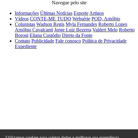
Navegue pelo site
Informações
Últimas Notícias
Esporte
Artigos
Vídeos
CONTE-ME TUDO
Websérie
POD, Arnóbio
Colunistas
Wadson Regis
Myla Fernandes
Roberto Lopes
Arnóbio Cavalcanti
Jorge Luiz Bezerra
Valderi Melo
Roberto
Boroni
Eliana Custódio
Direto da Fonte
Contato
Publicidade
Fale conosco
Política de Privacidade
Expediente
WRV PESQUISAS, COMUNICAÇÃO E SERVICOS LTDA
CNPJ:
21.819.440/0001-45
E-mail:
redacao@al1.com.br
Telefone:
(82) 99630-2401
Responsável técnico:
Monique Thamar Lima Barbosa
Endereço:
Rua Durval Guimarães, 985/A, Edifício Luxor, Aptº
701, Ponta Verde, Maceió, Alagoas, CEP: 57.035-060
Utilizamos cookies para coletar dados e melhorar sua experiência,