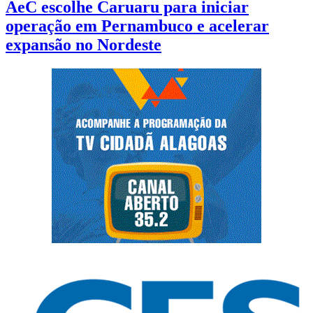
AeC escolhe Caruaru para iniciar
operação em Pernambuco e acelerar
expansão no Nordeste