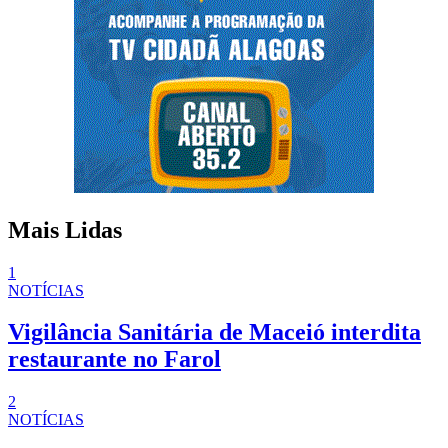
Mais Lidas
1
NOTÍCIAS
Vigilância Sanitária de Maceió interdita
restaurante no Farol
2
NOTÍCIAS