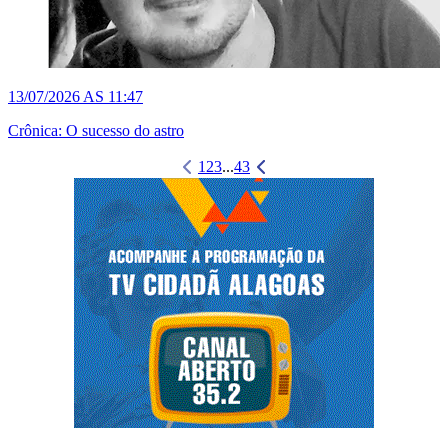
13/07/2026 AS 11:47
Crônica: O sucesso do astro
1
2
3
...
43