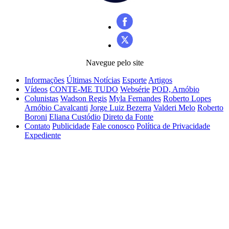
Navegue pelo site
Informações
Últimas Notícias
Esporte
Artigos
Vídeos
CONTE-ME TUDO
Websérie
POD, Arnóbio
Colunistas
Wadson Regis
Myla Fernandes
Roberto Lopes
Arnóbio Cavalcanti
Jorge Luiz Bezerra
Valderi Melo
Roberto
Boroni
Eliana Custódio
Direto da Fonte
Contato
Publicidade
Fale conosco
Política de Privacidade
Expediente
WRV PESQUISAS, COMUNICAÇÃO E SERVICOS LTDA
CNPJ:
21.819.440/0001-45
E-mail:
redacao@al1.com.br